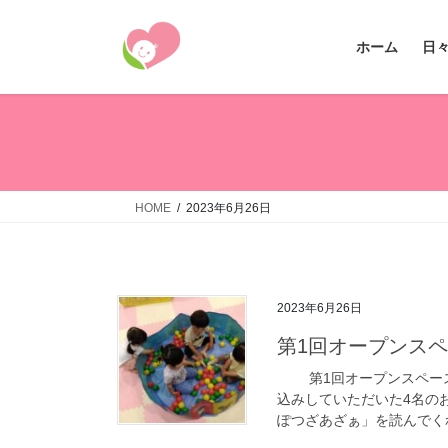
コ
ナ
ン
ビ
ホーム
日
テ
ゲ
ン
ー
ツ
シ
へ
ョ
ス
ン
キ
に
ッ
移
HOME
2023年6月26日
プ
動
2023年6月26日
第1回オープンス
第1回オープンスペース 
込みしていただいた4名の
ぽつざあざぁ」を読んでくれ