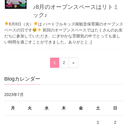
♪8月のオープンスペースはリトミ
ック♪
8月8日（火）
は ハートフルキッズ南観音保育園のオープンス
ペースの日です
前回のオープンスペースではたくさんのお友
だちに参加していただき、にぎやかな雰囲気の中でとっても楽し
い時間を過ごすことができました。ありがと […]
投
固
固
1
2
»
稿
定
定
ペ
ペ
の
Blogカレンダー
ー
ー
ペ
ジ
ジ
ー
2023年7月
ジ
月
火
水
木
金
土
日
送
り
1
2