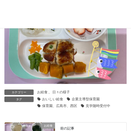
お給食
、
日々の様子
カテゴリー
おいしい給食
企業主導型保育園
タグ
保育園、広島市、西区
見学随時受付中
お給食
前の記事