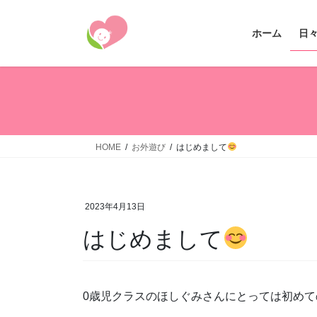
コ
ナ
ン
ビ
ホーム
日
テ
ゲ
ン
ー
ツ
シ
へ
ョ
ス
ン
キ
に
ッ
移
HOME
お外遊び
はじめまして
プ
動
2023年4月13日
はじめまして
0歳児クラスのほしぐみさんにとっては初めて