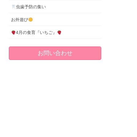
虫歯予防の集い
お外遊び
4月の食育『いちご』
お問い合わせ