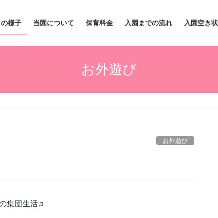
々の様子
当園について
保育料金
入園までの流れ
入園空き状
お外遊び
お外遊び
の集団生活♫