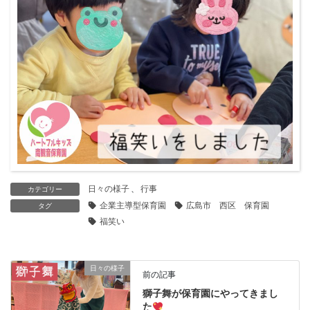
日々の様子
、
行事
カテゴリー
企業主導型保育園
広島市 西区 保育園
タグ
福笑い
日々の様子
前の記事
獅子舞が保育園にやってきまし
た