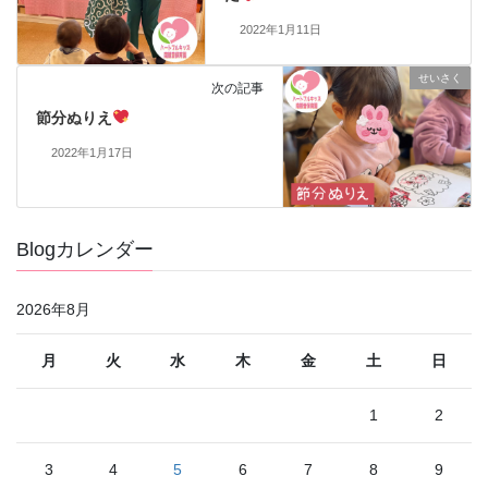
2022年1月11日
せいさく
次の記事
節分ぬりえ
2022年1月17日
Blogカレンダー
2026年8月
月
火
水
木
金
土
日
1
2
3
4
5
6
7
8
9